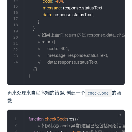
code
:
-
404
,
14
15
message
:
 response
.
statusText
,
16
data
:
 response
.
statusText
,
17
}
18
}
19
// 如果上面你 return 的是 response.data, 
20
// return {
21
//	code: -404,
22
//	message: response.statusText,
23
//	data: response.statusText,
24
//}
}
checkCode
再来处理来自程序端的错误, 创建一个
的函
数
function
checkCode
(
res
)
{
1
// 如果状态 code 异常(这里已经包括网络错误
2
3