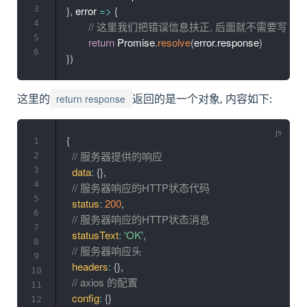
3
}
,
error
=>
{
4
// 这里我们把错误信息扶正, 后面就不需要写 catc
5
return
 Promise
.
resolve
(
error
.
response
)
6
}
)
return response
这里的
返回的是一个对象, 内容如下:
{
1
// 服务器提供的响应
2
3
data
:
{
}
,
4
// 服务器响应的HTTP状态代码
5
status
:
200
,
6
// 服务器响应的HTTP状态消息
7
statusText
:
'OK'
,
8
// 服务器响应头
9
headers
:
{
}
,
10
// axios 的配置
11
config
:
{
}
12