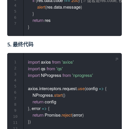
if
(
res
.
data
.
code 
!==
200
)
{
// 或者是res.code
4
alert
(
res
.
data
.
message
)
5
}
6
return
7
}
5. 最终代码
import
 axios 
from
'axios'
1
import
 qs 
from
'qs'
2
3
import
 NProgress 
from
'nprogress'
4
5
axios
.
interceptors
.
request
.
use
(
config
=>
{
6
    NProgress
.
start
(
)
7
return
8
}
,
error
=>
{
9
return
 Promise
.
reject
(
error
)
10
}
)
11
12