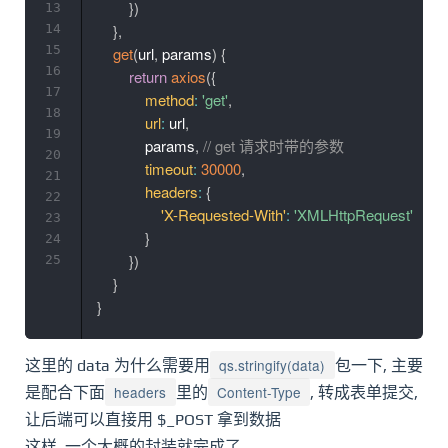
}
)
13
}
,
14
15
get
(
url
,
 params
)
{
16
return
axios
(
{
17
method
:
'get'
,
18
url
:
 url
,
19
            params
,
// get 请求时带的参数
20
timeout
:
30000
,
21
headers
:
{
22
'X-Requested-With'
:
'XMLHttpRequest'
23
}
24
}
)
25
}
}
qs.stringify(data)
这里的 data 为什么需要用
包一下, 主要
headers
Content-Type
是配合下面
里的
, 转成表单提交,
让后端可以直接用 $_POST 拿到数据
这样, 一个大概的封装就完成了