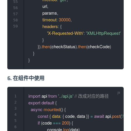
55
            url
,
56
            params
,
57
timeout
:
30000
,
58
headers
:
{
59
'X-Requested-With'
:
'XMLHttpRequest'
}
}
)
.
then
(
checkStatus
)
.
then
(
checkCode
)
}
}
6. 在组件中使用
import
 api 
from
'../api.js'
// 改成对应的路径
1
export
default
{
2
3
async
mounted
(
)
{
4
const
{
data
:
{
 code
,
 data 
}
}
=
await
 api
.
post
(
'/ap
5
if
(
code 
===
200
)
{
6
		console
.
log
(
data
)