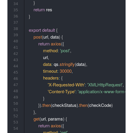
}
34
return
35
}
36
37
38
export
default
{
39
post
(
url
,
 data
)
{
40
return
axios
(
{
41
method
:
'post'
,
42
            url
,
43
data
:
 qs
.
stringify
(
data
)
,
44
timeout
:
30000
,
45
headers
:
{
46
'X-Requested-With'
:
'XMLHttpRequest'
,
47
'Content-Type'
:
'application/x-www-form-ur
48
49
}
50
}
)
.
then
(
checkStatus
)
.
then
(
checkCode
)
51
}
,
52
get
(
url
,
 params
)
{
53
return
axios
(
{
54
method
:
'get'
,