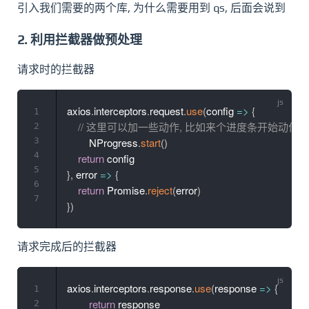
引入我们需要的两个库, 为什么需要用到 qs, 后面会说到
2. 利用拦截器做预处理
请求时的拦截器
axios
.
interceptors
.
request
.
use
(
config
=>
{
1
// 这里可以加一些动作, 比如来个进度条开始动作,
2
3
	NProgress
.
start
(
)
4
return
5
}
,
error
=>
{
6
return
 Promise
.
reject
(
error
)
7
}
)
请求完成后的拦截器
axios
.
interceptors
.
response
.
use
(
response
=>
{
1
return
2