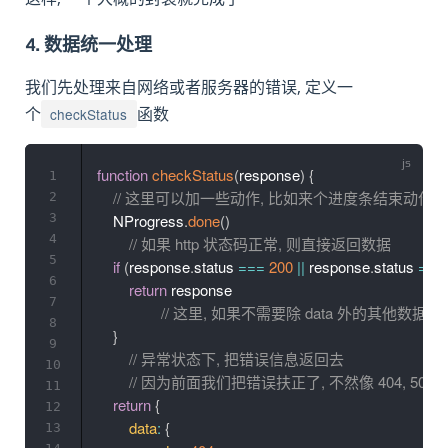
4. 数据统一处理
我们先处理来自网络或者服务器的错误, 定义一
checkStatus
个
函数
function
checkStatus
(
response
)
{
1
// 这里可以加一些动作, 比如来个进度条结束动作
2
3
    NProgress
.
done
(
)
4
// 如果 http 状态码正常, 则直接返回数据
5
if
(
response
.
status 
===
200
||
 response
.
status 
===
6
return
 response

7
// 这里, 如果不需要除 data 外的其他数据, 可
8
}
9
// 异常状态下, 把错误信息返回去
10
// 因为前面我们把错误扶正了, 不然像 404, 5
11
return
{
12
data
:
{
13