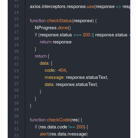
axios
.
interceptors
.
response
.
use
(
response
=>
 respon
13
14
15
function
checkStatus
(
response
)
{
16
    NProgress
.
done
(
)
17
if
(
response
.
status 
===
200
||
 response
.
status 
===
18
return
 response

19
}
20
return
{
21
data
:
{
22
code
:
-
404
,
23
message
:
 response
.
statusText
,
24
data
:
 response
.
statusText
,
25
26
}
27
}
28
}
29
30
function
checkCode
(
res
)
{
31
if
(
res
.
data
.
code 
!==
200
)
{
32
alert
(
res
.
data
.
message
)
33