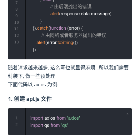
7
// 由后端抛出的错误
8
alert
(
response
.
data
.
message
)
9
}
10
}
)
.
catch
(
function
(
error
)
{
11
// 由网络或者服务器抛出的错误
12
alert
(
error
.
toString
(
)
)
13
}
)
随着请求越来越多, 这么写也就显得麻烦…所以我们需要
封装下, 做一些预处理
下面代码以 axios 为例:
1. 创建 api.js 文件
import
 axios 
from
'axios'
1
import
 qs 
from
'qs'
2