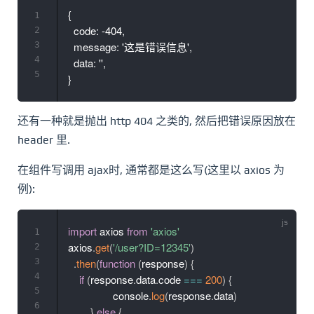
{

1
  code: -404,

2
3
  message: '这是错误信息',

4
  data: '',

5
还有一种就是抛出 http 404 之类的, 然后把错误原因放在
header 里.
在组件写调用 ajax时, 通常都是这么写(这里以 axios 为
例):
import
 axios 
from
'axios'
1
axios
.
get
(
'/user?ID=12345'
)
2
3
.
then
(
function
(
response
)
{
4
if
(
response
.
data
.
code 
===
200
)
{
5
		console
.
log
(
response
.
data
)
6
}
else
{