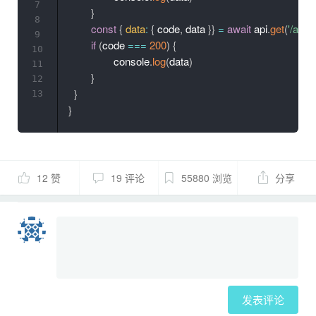
7
}
8
const
{
data
:
{
 code
,
 data 
}
}
=
await
 api
.
get
(
'/api/
9
if
(
code 
===
200
)
{
10
		console
.
log
(
data
)
11
}
12
}
13
}
12 赞
19 评论
55880 浏览
分享
发表评论