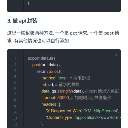
}
3. 做 api 封装
这里一般封装两种方法, 一个是 get 请求, 一个是 post 请
求, 有其他情况也可以自行添加
export
default
{
1
post
(
url
,
 data
)
{
2
3
return
axios
(
{
4
method
:
'post'
,
// 请求协议
5
url
:
 url
,
// 请求的地址
6
data
:
 qs
.
stringify
(
data
)
,
// post 请求的数据
7
timeout
:
30000
,
// 超时时间, 单位毫秒
8
headers
:
{
9
'X-Requested-With'
:
'XMLHttpRequest'
,
10
'Content-Type'
:
'application/x-www-form-ur
11
}
12