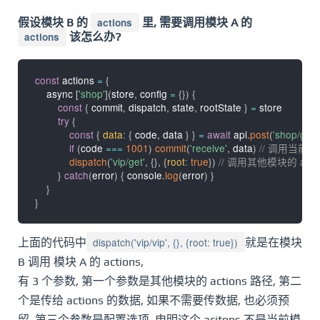
假设模块 B 的
actions
里, 需要调用模块 A 的
actions
该怎么办?
const
 actions 
=
{
    async 
[
'shop'
]
(
store
,
 config 
=
{
}
)
{
const
{
 commit
,
 dispatch
,
 state
,
 rootState 
}
=
 store

try
{
const
{
data
:
{
 code
,
 data 
}
}
=
await
 api
.
post
(
'shop/get
if
(
code 
===
1001
)
commit
(
'receive'
,
 data
)
// 调用当前模块
dispatch
(
'vip/get'
,
{
}
,
{
root
:
true
}
)
// 调用其他模块的 actio
}
catch
(
error
)
{
 console
.
log
(
error
)
}
}
}
dispatch('vip/vip', {}, {root: true})
上面的代码中
就是在模块
B 调用 模块 A 的 actions,
有 3 个参数, 第一个参数是其他模块的 actions 路径, 第二
个是传给 actions 的数据, 如果不需要传数据, 也必须预
留, 第三个参数是配置选项, 申明这个 acitons 不是当前模