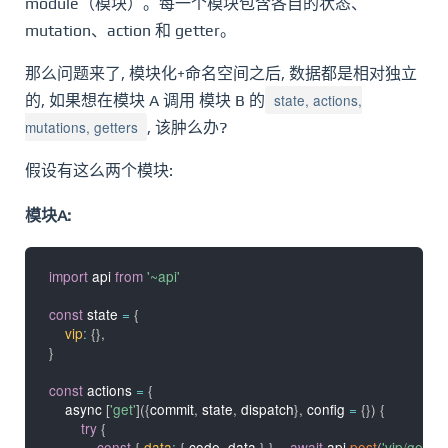
module（模块）。每一个模块包含各自的状态、
mutation、action 和 getter。
那么问题来了, 模块化+命名空间之后, 数据都是相对独立
state, actions,
的, 如果想在模块 A 调用 模块 B 的
mutations, getters
, 该肿么办?
假设有这么两个模块:
模块A:
import
 api 
from
'~api'
const
 state 
=
{
vip
:
{
}
,
}
const
 actions 
=
{
    async 
[
'get'
]
(
{
commit
,
 state
,
 dispatch
}
,
 config 
=
{
}
)
{
try
{
const
{
data
:
{
 code
,
 data 
}
}
=
await
 api
.
post
(
'vip/getVi