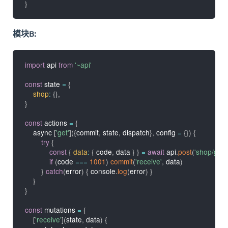
}
模块B:
import
 api 
from
'~api'
const
 state 
=
{
shop
:
{
}
,
}
const
 actions 
=
{
    async 
[
'get'
]
(
{
commit
,
 state
,
 dispatch
}
,
 config 
=
{
}
)
{
try
{
const
{
data
:
{
 code
,
 data 
}
}
=
await
 api
.
post
(
'shop/get
if
(
code 
===
1001
)
commit
(
'receive'
,
 data
)
}
catch
(
error
)
{
 console
.
log
(
error
)
}
}
}
const
 mutations 
=
{
[
'receive'
]
(
state
,
 data
)
{