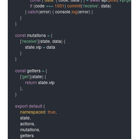
if
(
code 
===
1001
)
commit
(
'receive'
,
 data
)
}
catch
(
error
)
{
 console
.
log
(
error
)
}
}
}
const
 mutations 
=
{
[
'receive'
]
(
state
,
 data
)
{
        state
.
vip 
=
 data

}
}
const
 getters 
=
{
[
'get'
]
(
state
)
{
return
 state
.
vip

}
,
}
export
default
{
namespaced
:
true
,
    state
,
    actions
,
    mutations
,