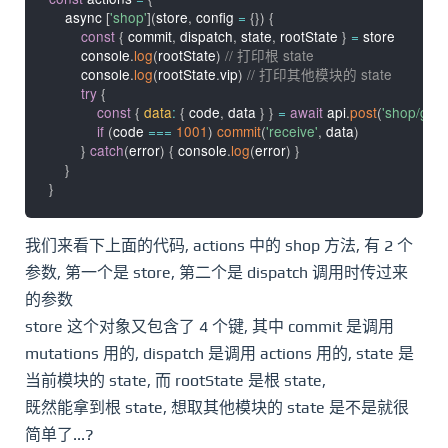
    async 
[
'shop'
]
(
store
,
 config 
=
{
}
)
{
const
{
 commit
,
 dispatch
,
 state
,
 rootState 
}
=
 store

        console
.
log
(
rootState
)
// 打印根 state
        console
.
log
(
rootState
.
vip
)
// 打印其他模块的 state
try
{
const
{
data
:
{
 code
,
 data 
}
}
=
await
 api
.
post
(
'shop/get
if
(
code 
===
1001
)
commit
(
'receive'
,
 data
)
}
catch
(
error
)
{
 console
.
log
(
error
)
}
}
}
我们来看下上面的代码, actions 中的 shop 方法, 有 2 个
参数, 第一个是 store, 第二个是 dispatch 调用时传过来
的参数
store 这个对象又包含了 4 个键, 其中 commit 是调用
mutations 用的, dispatch 是调用 actions 用的, state 是
当前模块的 state, 而 rootState 是根 state,
既然能拿到根 state, 想取其他模块的 state 是不是就很
简单了...?