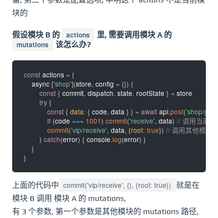
块的
假设模块 B 的
actions
里, 需要调用模块 A 的
mutations
该怎么办?
const
 actions 
=
{
    async 
[
'shop'
]
(
store
,
 config 
=
{
}
)
{
const
{
 commit
,
 dispatch
,
 state
,
 rootState 
}
=
 store

try
{
const
{
data
:
{
 code
,
 data 
}
}
=
await
 api
.
post
(
'shop/get
if
(
code 
===
1001
)
commit
(
'receive'
,
 data
)
// 调用当前模块
commit
(
'vip/receive'
,
 data
,
{
root
:
true
}
)
// 调用其他模块的 m
}
catch
(
error
)
{
 console
.
log
(
error
)
}
}
}
commit('vip/receive', {}, {root: true})
上面的代码中
就是在
模块 B 调用 模块 A 的 mutations,
有 3 个参数, 第一个参数是其他模块的 mutations 路径,