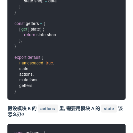
        state
.
shop 
=
 data

}
}
const
 getters 
=
{
[
'get'
]
(
state
)
{
return
 state
.
shop

}
,
}
export
default
{
namespaced
:
true
,
    state
,
    actions
,
    mutations
,
}
假设模块 B 的
actions
里, 需要用模块 A 的
state
该
怎么办?
const
 actions 
=
{