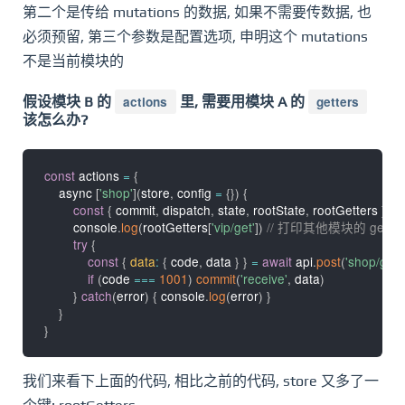
第二个是传给 mutations 的数据, 如果不需要传数据, 也
必须预留, 第三个参数是配置选项, 申明这个 mutations
不是当前模块的
假设模块 B 的
actions
里, 需要用模块 A 的
getters
该怎么办?
const
 actions 
=
{
    async 
[
'shop'
]
(
store
,
 config 
=
{
}
)
{
const
{
 commit
,
 dispatch
,
 state
,
 rootState
,
 rootGetters 
}
=
 
        console
.
log
(
rootGetters
[
'vip/get'
]
)
// 打印其他模块的 getter
try
{
const
{
data
:
{
 code
,
 data 
}
}
=
await
 api
.
post
(
'shop/get
if
(
code 
===
1001
)
commit
(
'receive'
,
 data
)
}
catch
(
error
)
{
 console
.
log
(
error
)
}
}
}
我们来看下上面的代码, 相比之前的代码, store 又多了一