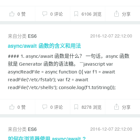
['girl', 'boy'], init: function() { document.onclick = e => {
console.log(this.data) // ['girl', 'boy'] } } } vue.init() // 不
0 赞
0 评论
6106 浏览
分享
能使用argument var func = () => {
console.log(arguments) } func(55) // 箭头...
来自分类
ES6
2016-12-07 22:12:00
async/await 函数的含义和用法
#### 1. async/await 函数是什么？ 一句话，async 函数
就是 Generator 函数的语法糖。 ```javascript var
asyncReadFile = async function (){ var f1 = await
readFile('/etc/fstab'); var f2 = await
readFile('/etc/shells'); console.log(f1.toString());
console.log(f2.toString()); }; ``` #### 2. async 函数的优点
（1）内置执行器。 async 函数的执行，与普通函数一模
0 赞
0 评论
8278 浏览
分享
一样，只要一行。`var result = asyncReadFile();` （2）更
好的语义。 async 和 await，语义更清楚了。async 表示
函数里有异步操作，await 表示紧跟在后面的表达式需要
来自分类
ES6
2016-12-07 22:12:00
等待结果。 （3）更广的适用性。 async 函数的 await 命
如何在浏览器使用 async/await ?