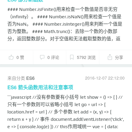
#### Number.isFinite()用来检查一个数值是否非无穷
（infinity）。 #### Number.isNaN()用来检查一个值是
否为NaN。 #### Number.isInteger()用来判断一个值是
否为整数。 #### Math.trunc()：去除一个数的小数部
分，返回整数部分。对于空值和无法截取整数的值，返
回NaN。 #### Math.sign()：判断一个数到底是正数、
负数、还是零。 返回五种值：参数为正数，返回+1；参
0 赞
0 评论
5792 浏览
分享
数为负数，返回-1；参数为0，返回0；参数为-0，返
回-0;其他值，返回NaN。 #### Math.cbrt：计算一个数
的立方根。 #### Math.fround：返回一个数的单精度浮
来自分类
ES6
2016-12-07 22:12:00
点数形式 #### Math.hypot：返回所有参数的平方和的平
ES6 箭头函数用法和注意事项
方根 #### Array.from方法用于将两类对象转为真正的数
```javascript //没有参数要有小括号 let show = () => { } //
组：类似数组的对象（array-like object）和可遍历
只有一个参数则可以省略小括号 let go = url => {
（iterable）的对象 #### Array.of方法用于将一组值，转
location.href = url } // 多个参数 let add = (x, y) => {
换为数组。 #### Array.find方法，用于找出第一个符合...
return x + y } // 事件 document.addEventListener('click',
e => { console.log(e) }) // this作用域统一 vue = { data: