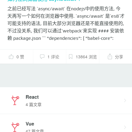
令后面，可以跟 Promise 对象和原始类型的值（数值、
之前已经写法 `async/await` 在nodejs中的使用方法, 今
字符串和布尔值，但这时等同于同步操作）。 ...
天再写一个如何在浏览器中使用. `async/await` 是`es8`才
可能支持的语法, 目前大部分浏览器还是不能直接使用的,
不过没关系, 我们可以通过`webpack`来实现 #### 安装依
赖 package.json ``` "dependencies": { "babel-core":
"^6.10.4", "babel-loader": "^6.2.4", "babel-polyfill":
"^6.9.1", "babel-preset-es2015": "^6.9.0", "babel-
0 赞
1 评论
13864 浏览
分享
preset-stage-0": "^6.5.0", "core-js": "^2.4.0",
"regenerator-runtime": "^0.9.5", "webpack": "^1.13.1" }
``` #### 配置webpack webpack.config.js ```javascript var
webpack = require('webpack'); var path ...
React
4 篇文章
Vue
47 篇文章