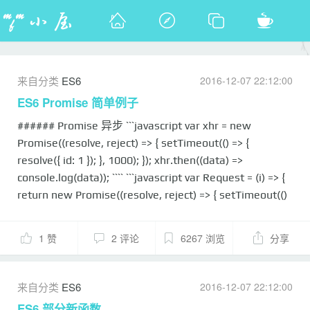
来自分类
ES6
2016-12-07 22:12:00
ES6 Promise 简单例子
###### Promise 异步 ```javascript var xhr = new
Promise((resolve, reject) => { setTimeout(() => {
resolve({ id: 1 }); }, 1000); }); xhr.then((data) =>
console.log(data)); ```` ```javascript var Request = (i) => {
return new Promise((resolve, reject) => { setTimeout(()
=> { console.log(i) resolve(i+"完成") }, 1000) }) }
Request(1) .then((s) => Request(2)) .then((s) =>
1 赞
2 评论
6267 浏览
分享
Request(3)) .then((s) => Request(4)) ``` ...
来自分类
ES6
2016-12-07 22:12:00
ES6 部分新函数