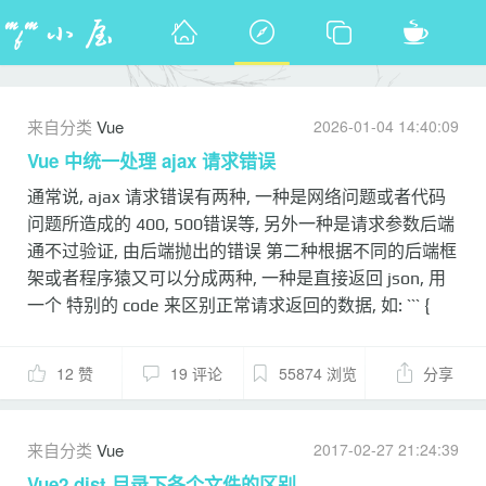
来自分类
Vue
2026-01-04 14:40:09
Vue 中统一处理 ajax 请求错误
通常说, ajax 请求错误有两种, 一种是网络问题或者代码
问题所造成的 400, 500错误等, 另外一种是请求参数后端
通不过验证, 由后端抛出的错误 第二种根据不同的后端框
架或者程序猿又可以分成两种, 一种是直接返回 json, 用
一个 特别的 code 来区别正常请求返回的数据, 如: ``` {
code: -404, message: '这是错误信息', data: '', } ``` 还有
一种就是抛出 http 404 之类的, 然后把错误原因放在
12 赞
19 评论
55874 浏览
分享
header 里. 在组件写调用 ajax时, 通常都是这么写(这里以
axios 为例): ```javascript import axios from 'axios'
axios.get('/user?ID=12345') .then(function (response) {
来自分类
Vue
2017-02-27 21:24:39
if (response.data.code === 200) {
Vue2 dist 目录下各个文件的区别