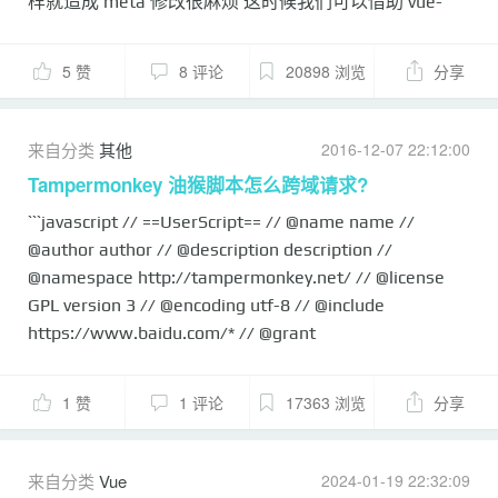
样就造成 meta 修改很麻烦 这时候我们可以借助 vue-
meta 来管理, 下面以官方的`vue-hackernews-2.0`为例,
说下使用方法: # 安装 Yarn ```bash yarn add vue-meta ```
5 赞
8 评论
20898 浏览
分享
NPM ```bash npm install vue-meta --save ``` # 准备插件
在`router/index.js`里添加 ```javascript import Vue from
'vue' import Router from 'vue-router' import Meta from
来自分类
其他
2016-12-07 22:12:00
'vue-meta' Vue.use(Router) Vue.use(Meta) export
Tampermonkey 油猴脚本怎么跨域请求?
default new...
```javascript // ==UserScript== // @name name //
@author author // @description description //
@namespace http://tampermonkey.net/ // @license
GPL version 3 // @encoding utf-8 // @include
https://www.baidu.com/* // @grant
GM_xmlhttpRequest // @grant GM_download // @run-
at document-end // @version 1.0.0 // ==/UserScript==
1 赞
1 评论
17363 浏览
分享
GM_xmlhttpRequest({ method: "GET", url:
"http://api.kanzhihu.com/getpostanswers/20150925/
archive", onload: function(...
来自分类
Vue
2024-01-19 22:32:09