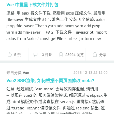
schedule `定时任务`
Vue 中批量下载文件并打包
https://github.com/paulmillr/chokidar `最小和高效的跨
思路: 用 ajax 将文件下载, 然后用 jszip 压缩文件, 最后用
平台文件监视库` https://github.com/shelljs/shelljs
file-saver 生成文件 ## 1. 准备工作 安装 3 个依赖: axios,
`Node.js的...
jszip, file-saver ```bash yarn add axios yarn add jszip
yarn add file-saver ``` ## 2. 下载文件 ```javascript import
axios from 'axios' const getFile = url => { return new
Promise((resolve, reject) => { axios({ method:'get', url,
responseType: 'arraybuffer' }).then(data => {
5 赞
13 评论
23994 浏览
分享
resolve(data.data) }).catch(error => { reject(error.toS...
来自分类
Vue
2016-12-13 22:12:00
Vue2 SSR渲染, 如何根据不同页面修改 meta?
注意: 经过测试, `vue-meta` 会导致内存泄漏, 请慎用... ---
-- 以现在 vue2 的 服务端渲染模式, 都是通过 webpack 生
成 html 模版文件(或者直接在 server.js 里拼接), 然后通
过 fs.readFileSync 读取该文件, 再通过 res.end 输出, 这