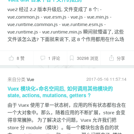
console.log(response.data) } else { // 由后端抛出的错误
vue2 经过 2.2 版本升级后, 文件变成了 8 个: -
alert(response.data.m...
vue.common.js - vue.esm.js - vue.js - vue.min.js -
vue.runtime.common.js - vue.runtime.esm.js -
vue.runtime.js - vue.runtime.min.js 瞬间就懵逼了, 这些
文件该怎么选? 下面就来说下, 这 8 个作用都用在什么场
景, 有什么区别 按照构建方式分, 可以分成 `完整构建(包
含独立构建和运行时构建)` 和 `运行时构建` 按照规范分,
8 赞
1 评论
30298 浏览
分享
可以分成 UMD, CommonJS 和 ES Module 简单来说, `完
整构建` 和 `运行时构建`的区别就是, 可不可以用
`template`选项, 和文件大一点,小一点 # vue.common.js
来自分类
Vue
2017-05-16 11:57:14
属于: 基于 CommonJS 的完整构建 可以用于 Webpack-1
Vuex 模块化+命名空间后, 如何调用其他模块的
和 Browserify 之类打包工具 因为是`完整构建`, 所以可以
state, actions, mutations, getters ?
使用`template`选项, 如: ```javascript import Vue from
由于 Vuex 使用了单一状态树，应用的所有状态都包含在
'vue...
一个大对象中。那么，随着应用的不断扩展，store 会变
得非常臃肿。 为了解决这个问题，Vuex 允许我们把
store 分 module（模块）。每一个模块包含各自的状