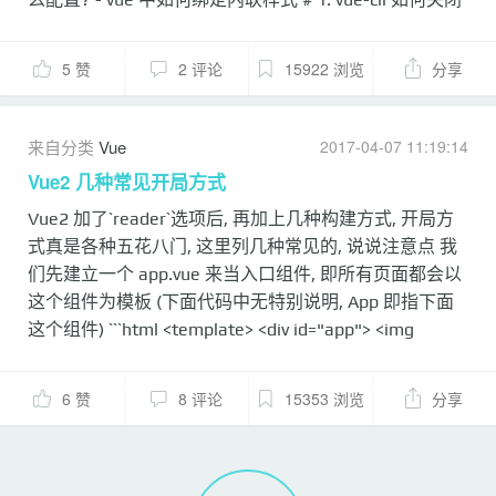
eslint 部分刚接触`vue-cli`的群友, 会默认把`eslint`打开,
但是又不了解`eslint`的规则, 经常造成编译时报错, 那么
5 赞
2 评论
15922 浏览
分享
如何关闭呢? 打开`build/webpack.base.conf.js`配置文件,
删除以下代码: ```javascript preLoaders: [{ test: /\.vue$/,
loader: 'eslint', include: projectRoot, exclude:
来自分类
Vue
2017-04-07 11:19:14
/node_modules/ }, { test: /\.js$/, loader: 'eslint',
Vue2 几种常见开局方式
include: projectRoot, ...
Vue2 加了`reader`选项后, 再加上几种构建方式, 开局方
式真是各种五花八门, 这里列几种常见的, 说说注意点 我
们先建立一个 app.vue 来当入口组件, 即所有页面都会以
这个组件为模板 (下面代码中无特别说明, App 即指下面
这个组件) ```html <template> <div id="app"> <img
src="./assets/logo.png"> <hello></hello> <!-- 这里还可
以写点其他组件, 或者路由也可以 <router-view>
6 赞
8 评论
15353 浏览
分享
</router-view> --> </div> </template> ＜script＞
import Hello from './components/Hello' export default
{ name: 'app', components: { Hello } } ＜/script＞
<style> </style> ``` # 方式 1 模板文件: ```html <div