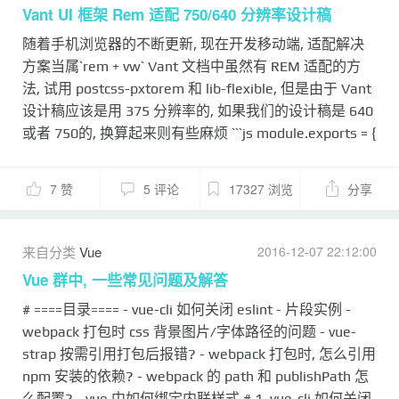
Vant UI 框架 Rem 适配 750/640 分辨率设计稿
随着手机浏览器的不断更新, 现在开发移动端, 适配解决
方案当属`rem + vw` Vant 文档中虽然有 REM 适配的方
法, 试用 postcss-pxtorem 和 lib-flexible, 但是由于 Vant
设计稿应该是用 375 分辨率的, 如果我们的设计稿是 640
或者 750的, 换算起来则有些麻烦 ```js module.exports = {
plugins: { 'autoprefixer': { browsers: ['Android >= 4.0',
'iOS >= 7'] }, 'postcss-pxtorem': { rootValue: 37.5,
7 赞
5 评论
17327 浏览
分享
propList: ['*'] } } } ``` 这里如果直接修改了`rootValue`来适
配我们自己的设计稿, 可能会导致 Vant 的 rem 数值偏小
先看`rem + vw`的 less 配置: ```less // 设计稿宽度
来自分类
Vue
2016-12-07 22:12:00
@vm_design: 750; // 为什么设置 100? 设置成便于计算,
Vue 群中, 一些常见问题及解答
计...
# ====目录==== - vue-cli 如何关闭 eslint - 片段实例 -
webpack 打包时 css 背景图片/字体路径的问题 - vue-
strap 按需引用打包后报错? - webpack 打包时, 怎么引用
npm 安装的依赖? - webpack 的 path 和 publishPath 怎
么配置? - vue 中如何绑定内联样式 # 1. vue-cli 如何关闭