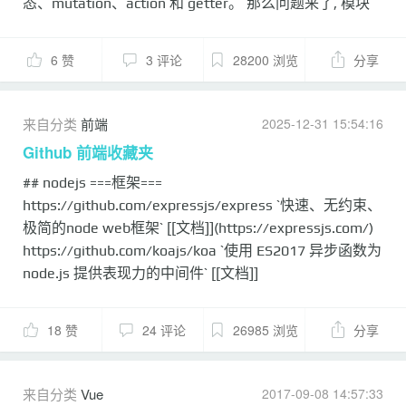
态、mutation、action 和 getter。 那么问题来了, 模块
化+命名空间之后, 数据都是相对独立的, 如果想在模块 A
调用 模块 B 的`state, actions, mutations, getters`, 该肿
6 赞
3 评论
28200 浏览
分享
么办? 假设有这么两个模块: #### 模块A: ```javascript
import api from '~api' const state = { vip: {}, } const
actions = { async ['get']({commit, state, dispatch},
来自分类
前端
2025-12-31 15:54:16
config = {}) { try { const { data: { code, data } } = await
Github 前端收藏夹
api.post('vip/getVipBaseInf...
## nodejs ===框架===
https://github.com/expressjs/express `快速、无约束、
极简的node web框架` [[文档]](https://expressjs.com/)
https://github.com/koajs/koa `使用 ES2017 异步函数为
node.js 提供表现力的中间件` [[文档]]
(https://koajs.com/) ===其他===
https://github.com/cheeriojs/cheerio `为服务器特别定
18 赞
24 评论
26985 浏览
分享
制的，快速、灵活、实施的jQuery核心实现` [[文档]]
(https://github.com/cheeriojs/cheerio/wiki/Chinese-
README) https://github.com/node-schedule/node-
来自分类
Vue
2017-09-08 14:57:33