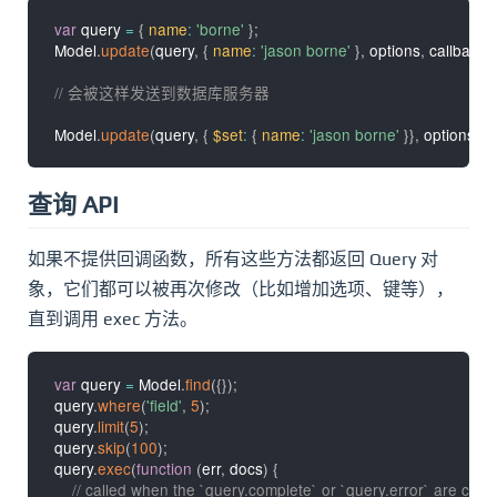
var
 query 
=
{
name
:
'borne'
}
;
Model
.
update
(
query
,
{
name
:
'jason borne'
}
,
 options
,
 callback
)
// 会被这样发送到数据库服务器
Model
.
update
(
query
,
{
$set
:
{
name
:
'jason borne'
}
}
,
 options
,
 c
查询 API
如果不提供回调函数，所有这些方法都返回 Query 对
象，它们都可以被再次修改（比如增加选项、键等），
直到调用 exec 方法。
var
 query 
=
 Model
.
find
(
{
}
)
;
query
.
where
(
'field'
,
5
)
;
query
.
limit
(
5
)
;
query
.
skip
(
100
)
;
query
.
exec
(
function
(
err
,
 docs
)
{
// called when the `query.complete` or `query.error` are calle