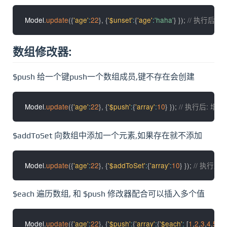
Model
.
update
(
{
'age'
:
22
}
,
{
'$unset'
:
{
'age'
:
'haha'
}
}
)
;
// 执行后: 
数组修改器:
$push 给一个键push一个数组成员,键不存在会创建
Model
.
update
(
{
'age'
:
22
}
,
{
'$push'
:
{
'array'
:
10
}
}
)
;
// 执行后: 增
$addToSet 向数组中添加一个元素,如果存在就不添加
Model
.
update
(
{
'age'
:
22
}
,
{
'$addToSet'
:
{
'array'
:
10
}
}
)
;
// 执行后
$each 遍历数组, 和 $push 修改器配合可以插入多个值
Model
.
update
(
{
'age'
:
22
}
,
{
'$push'
:
{
'array'
:
{
'$each'
:
[
1
,
2
,
3
,
4
,
5
]
}
}
}