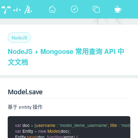
NodeJS
NodeJS + Mongoose 常用查询 API 中
文文档
Model.save
基于 entity 操作
var
 doc 
=
{
username
:
'model_demo_username'
,
title
:
'model_d
var
 Entity 
=
new
Model
(
doc
)
;
Entity
.
save
(
doc
,
function
(
error
)
{