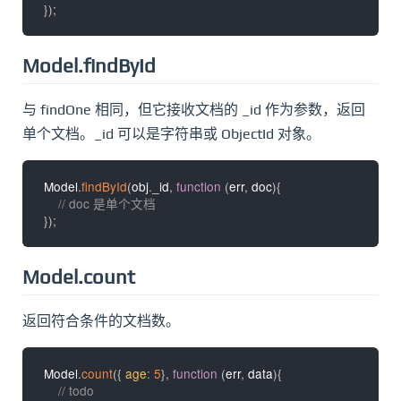
}
)
;
Model.findById
与 findOne 相同，但它接收文档的 _id 作为参数，返回
单个文档。_id 可以是字符串或 ObjectId 对象。
Model
.
findById
(
obj
.
_id
,
function
(
err
,
 doc
)
{
// doc 是单个文档
}
)
;
Model.count
返回符合条件的文档数。
Model
.
count
(
{
age
:
5
}
,
function
(
err
,
 data
)
{
// todo