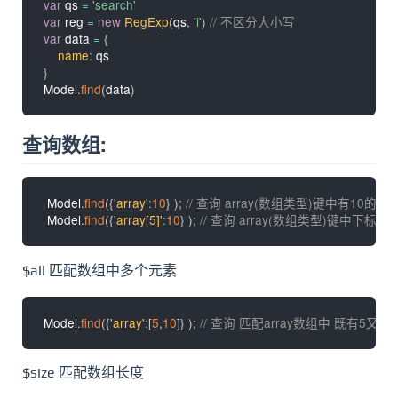
var
 qs 
=
'search'
var
 reg 
=
new
RegExp
(
qs
,
'i'
)
// 不区分大小写
var
 data 
=
{
name
:
}
Model
.
find
(
data
)
查询数组:
 Model
.
find
(
{
'array'
:
10
}
)
;
// 查询 array(数组类型)键中有10的文档,  a
 Model
.
find
(
{
'array[5]'
:
10
}
)
;
// 查询 array(数组类型)键中下标5对应的值
$all 匹配数组中多个元素
Model
.
find
(
{
'array'
:
[
5
,
10
]
}
)
;
// 查询 匹配array数组中 既有5又有
$size 匹配数组长度