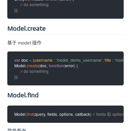
// do something
}
)
;
Model.create
基于 model 操作
var
 doc 
=
{
username
:
'model_demo_username'
,
title
:
'model_d
Model
.
create
(
doc
,
function
(
error
)
{
// do something
}
)
;
Model.find
Model
.
find
(
query
,
 fields
,
 options
,
 callback
)
// fields 和 opti
简单查询