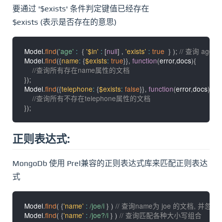
要通过 '$exists' 条件判定键值已经存在
$exists (表示是否存在的意思)
Model
.
find
(
'age'
:
{
'$in'
:
[
null
]
,
'exists'
:
true
}
)
;
// 查询 age
Model
.
find
(
{
name
:
{
$exists
:
true
}
}
,
function
(
error
,
docs
)
{
//查询所有存在name属性的文档
}
)
;
Model
.
find
(
{
telephone
:
{
$exists
:
false
}
}
,
function
(
error
,
docs
)
{
//查询所有不存在telephone属性的文档
}
)
;
正则表达式:
MongoDb 使用 Prel兼容的正则表达式库来匹配正则表达
式
Model
.
find
(
{
'name'
:
/
joe
/
i
}
)
// 查询name为 joe 的文档, 并忽
Model
.
find
(
{
'name'
:
/
joe?
/
i
}
)
// 查询匹配各种大小写组合