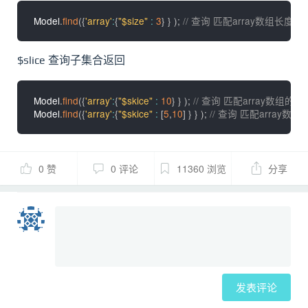
Model
.
find
(
{
'array'
:
{
"$size"
:
3
}
}
)
;
// 查询 匹配array数组长度为
$slice 查询子集合返回
Model
.
find
(
{
'array'
:
{
"$skice"
:
10
}
}
)
;
// 查询 匹配array数组的
Model
.
find
(
{
'array'
:
{
"$skice"
:
[
5
,
10
]
}
}
)
;
// 查询 匹配array
0 赞
0 评论
11360 浏览
分享
发表评论