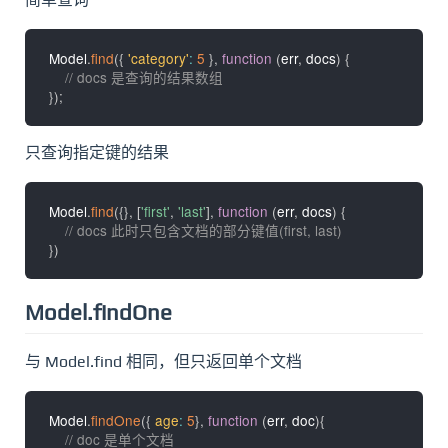
Model
.
find
(
{
'category'
:
5
}
,
function
(
err
,
 docs
)
{
// docs 是查询的结果数组
}
)
;
只查询指定键的结果
Model
.
find
(
{
}
,
[
'first'
,
'last'
]
,
function
(
err
,
 docs
)
{
// docs 此时只包含文档的部分键值(first, last)
}
)
Model.findOne
与 Model.find 相同，但只返回单个文档
Model
.
findOne
(
{
age
:
5
}
,
function
(
err
,
 doc
)
{
// doc 是单个文档