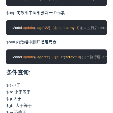
$pop 向数组中尾部删除一个元素
Model
.
update
(
{
'age'
:
22
}
,
{
'$pop'
:
{
'array'
:
1
}
}
)
;
// 执行后: array 
$pull 向数组中删除指定元素
Model
.
update
(
{
'age'
:
22
}
,
{
'$pull'
:
{
'array'
:
10
}
}
)
;
// 执行后: arra
条件查询:
$lt 小于
$lte 小于等于
$gt 大于
$gte 大于等于
$ne 不等于