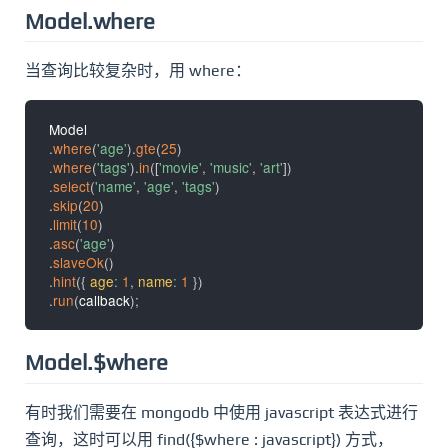
Model.where
当查询比较复杂时，用 where：
.
where
(
'age'
)
.
gte
(
25
)
.
where
(
'tags'
)
.
in
(
[
'movie'
,
'music'
,
'art'
]
)
.
select
(
'name'
,
'age'
,
'tags'
)
.
skip
(
20
)
.
limit
(
10
)
.
asc
(
'age'
)
.
slaveOk
(
)
.
hint
(
{
age
:
1
,
name
:
1
}
)
.
run
(
callback
)
;
Model.$where
有时我们需要在 mongodb 中使用 javascript 表达式进行
查询，这时可以用 find({$where : javascript}) 方式，