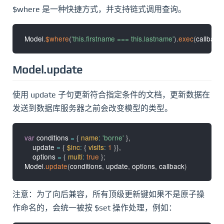
$where 是一种快捷方式，并支持链式调用查询。
Model
.
$where
(
'this.firstname === this.lastname'
)
.
exec
(
callback
)
Model.update
使用 update 子句更新符合指定条件的文档，更新数据在
发送到数据库服务器之前会改变模型的类型。
var
 conditions 
=
{
name
:
'borne'
}
,
    update 
=
{
$inc
:
{
visits
:
1
}
}
,
    options 
=
{
multi
:
true
}
;
Model
.
update
(
conditions
,
 update
,
 options
,
 callback
)
注意：为了向后兼容，所有顶级更新键如果不是原子操
作命名的，会统一被按 $set 操作处理，例如：