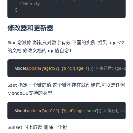
// internally
}
)
;
修改器和更新器
$inc 增减修改器,只对数字有效.下面的实例: 找到 age=22
的文档,修改文档的age值自增1
Model
.
update
(
{
'age'
:
22
}
,
{
'$inc'
:
{
'age'
:
1
}
}
)
;
// 执行后: age=23
$set 指定一个键的值,这个键不存在就创建它.可以是任何
MondoDB支持的类型.
Model
.
update
(
{
'age'
:
22
}
,
{
'$set'
:
{
'age'
:
'haha'
}
}
)
;
// 执行后: age='
$unset 同上取反,删除一个键