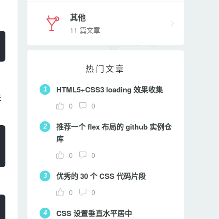
其他
11 篇文章
热门文章
HTML5+CSS3 loading 效果收集
1
在
0
0
推荐一个 flex 布局的 github 实例仓
2
库
0
0
优秀的 30 个 CSS 代码片段
3
0
0
CSS 设置垂直水平居中
4