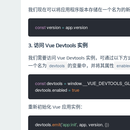
我们现在可以将应用程序版本存储在一个名为的新变量
const
 version 
=
 app
.
3. 访问 Vue Devtools 实例
我们需要访问 Vue Devtools 实例，可通过以下
devtools
enable
一个名为
的变量中，并将其属性
const
 devtools 
=
 window
.
__VUE_DEVTOOLS_GL
devtools
.
enabled 
=
true
重新初始化 Vue 应用实例：
devtools
.
emit
(
'app:init'
,
 app
,
 version
,
{
}
)