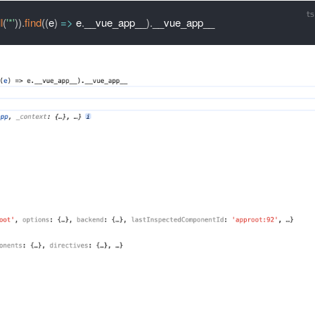
l
(
'*'
)
)
.
find
(
(
e
)
=>
 e
.
__vue_app__
)
.