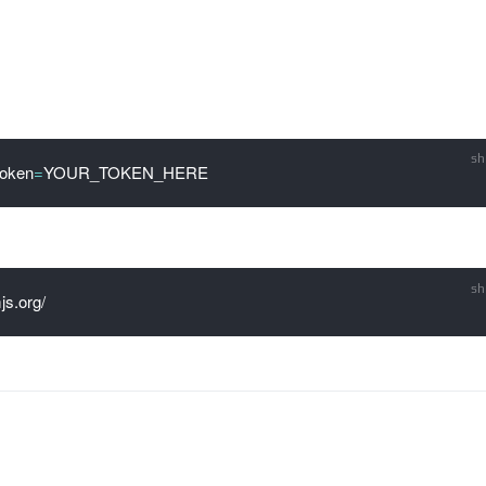
Token
=